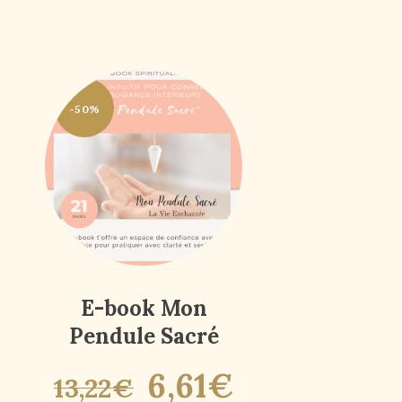
-50%
E-book Mon
Pendule Sacré
6
,
61
€
13
,
22
€