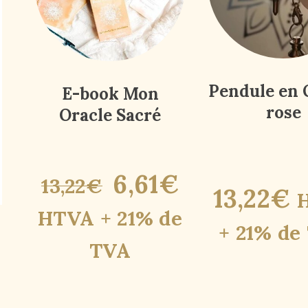
Pendule en 
E-book Mon
rose
Oracle Sacré
6
,
61
€
13
,
22
€
13
,
22
€
HTVA + 21% de
+ 21% de
TVA