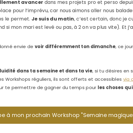
ellement avancer
dans mes projets pro et perso depuis
 place pour l’imprévu, car nous aimons aller nous balade
ps le permet.
Je suis du matin
, c’est certain, donc je
 si mon mari est levé ou pas, à 2 on va plus vite). Et j
a donné envie de
voir différemment ton dimanche
, ce jo
luidité dans ta semaine et dans ta vie
, si tu désires en 
s Workshops réguliers
, ils sont
offerts et accessibles
via 
r te permettre de gagner du temps pour
les choses qu
ipe à mon prochain Workshop "Semaine magique"