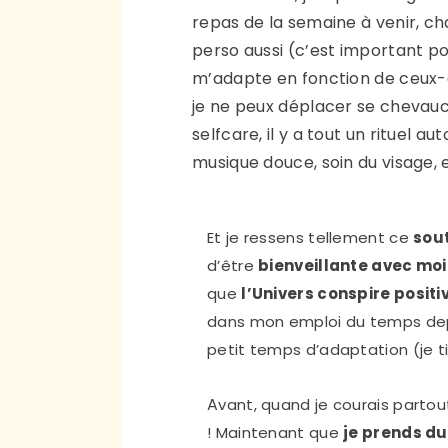
repas de la semaine à venir, ch
perso aussi (c’est important pou
m’adapte en fonction de ceux-c
je ne peux déplacer se cheva
selfcare, il y a tout un rituel a
musique douce, soin du visage, 
Et je ressens tellement ce
sou
d’être
bienveillante avec m
que
l’Univers conspire posit
dans mon emploi du temps depu
petit temps d’adaptation (je ti
A
vant, quand je courais partout,
! Maintenant que
je prends d