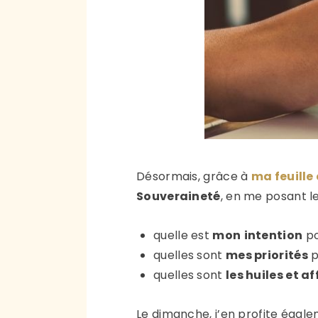
Désormais, grâce à
ma feuille
Souveraineté
, en me posant l
quelle est
mon
intention
po
quelles sont
mes priorités
p
quelles sont
les huiles et a
Le dimanche, j’en profite éga