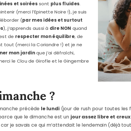
nées et soirées
sont
plus fluides
.
ntenir (merci l’Epinette Noire !), je suis
déborder (
par mes idées et surtout
es
), j’apprends aussi à
dire NON
quand
’est de
respecter mon équilibre
, de
 tout (merci la Coriandre !) et je ne
iner mon jardin
que j’ai défraîchi,
merci le Clou de Girofle et le Gingembre
dimanche ?
 dimanche précède
le lundi
(jour de rush pour toutes les f
, parce que le dimanche est un
jour assez libre et creux
 car je savais ce qui m’attendait le lendemain (déjà tou