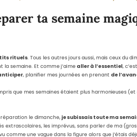
arer ta semaine magiq
its rituels
. Tous les autres jours aussi, mais ceux du di
t la semaine. Et comme j’aime
aller à l’essentiel
, c’e
anticiper
, planifier mes journées en prenant
de l’avan
compris que mes semaines étaient plus harmonieuses (et
préparation le dimanche,
je subissais toute ma sema
tés extrascolaires, les imprévus, sans parler de ma (gros
u comme une vague dans la figure alors que j’étais dé