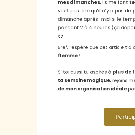
mes dimanches
, ils me font
t
veut pas dire qu’il n’y a pas de
dimanche après-midi si le tem
pendant 2 à 4 heures (ça dépend
🙂
Bref, j’espère que cet article t’
flemme
!
Si toi aussi tu aspires à
plus de f
ta semaine magique
, rejoins
me
de mon organisation idéale
pou
Partic