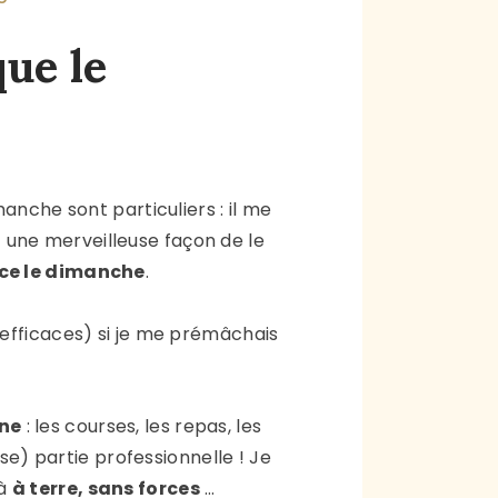
ue le
manche sont particuliers : il me
st une merveilleuse façon de le
ce le dimanche
.
 efficaces) si je me prémâchais
ine
: les courses, les repas, les
se) partie professionnelle ! Je
jà
à terre, sans forces
…