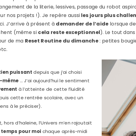
angement de la literie, lessives, passage du robot aspir
r nos projets !). Je repère aussi
les jours plus chall
i. J’arrive à présent à
demander de l’aide
lorsque de
uchent (même si
cela reste exceptionnel
). Le tout dan
utour de ma
Reset Routine du dimanche
: petites bougi
etc.
tien puissant
depuis que j’ai choisi
oi-même
… J’ai aujourd’hui le sentiment
ivement
à l’atteinte de cette fluidité
is cette rentrée scolaire, avec un
ens à le préciser).
 hors d’haleine, l’Univers m’en rajoutait
u temps pour moi
chaque après-midi