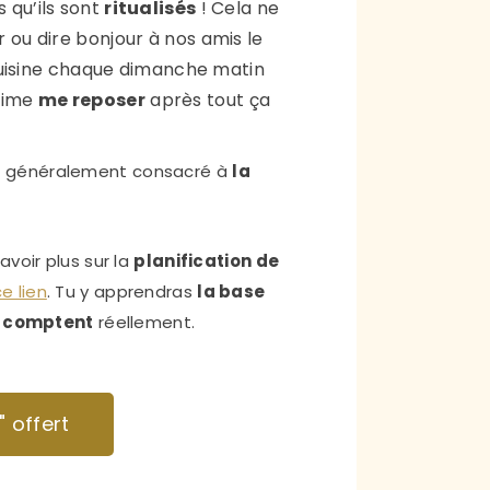
 qu’ils sont
ritualisés
! Cela ne
r ou dire bonjour à nos amis le
 cuisine chaque dimanche matin
’aime
me reposer
après tout ça
ur généralement consacré à
la
savoir plus sur la
planification de
ce lien
. Tu y apprendras
la base
i comptent
réellement.
 offert