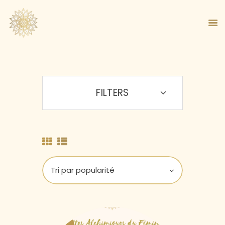
FILTERS
ACCUEIL
À PROPOS
MA MÉTHODE
BOUTIQUE
BLOG
PANIER