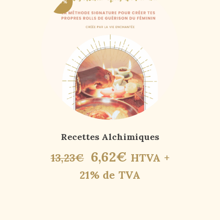
-50%
Recettes Alchimiques
6
,
62
€
13
,
23
€
HTVA +
21% de TVA