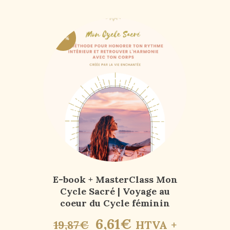
-67%
E-book + MasterClass Mon
Cycle Sacré | Voyage au
coeur du Cycle féminin
6
,
61
€
19
,
87
€
HTVA +