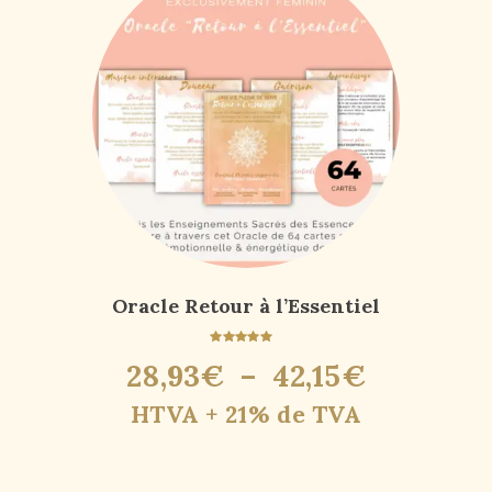
Oracle Retour à l’Essentiel
Note
28
,
93
€
–
42
,
15
€
4.90
sur 5
HTVA + 21% de TVA