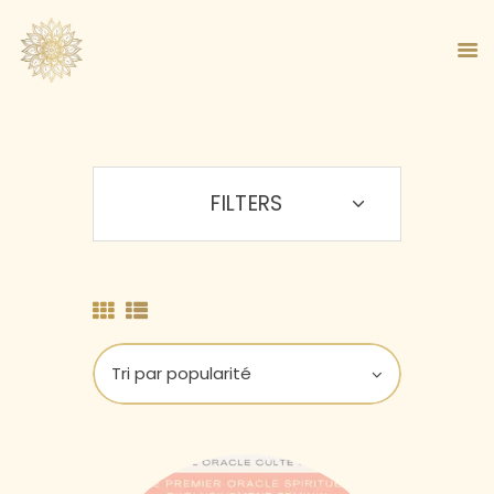
FILTERS
ACCUEIL
À PROPOS
MA MÉTHODE
BOUTIQUE
BLOG
PANIER