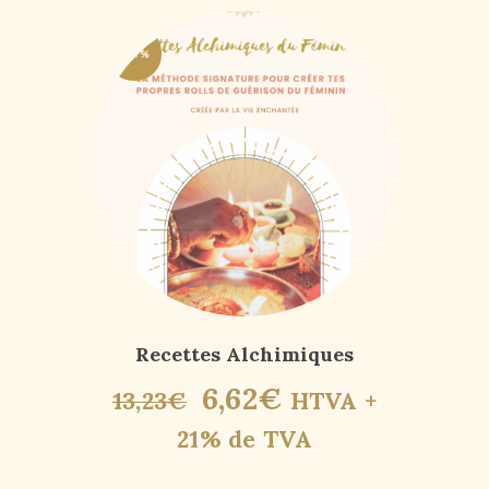
-50%
Recettes Alchimiques
6
,
62
€
13
,
23
€
HTVA +
21% de TVA