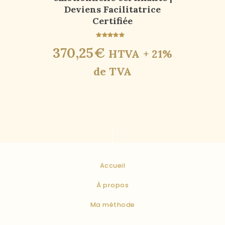
Deviens Facilitatrice
Certifiée
Note
370
,
25
€
HTVA + 21%
5.00
sur 5
de TVA
Accueil
À propos
Ma méthode