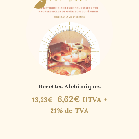
-50%
Recettes Alchimiques
6
,
62
€
13
,
23
€
HTVA +
21% de TVA