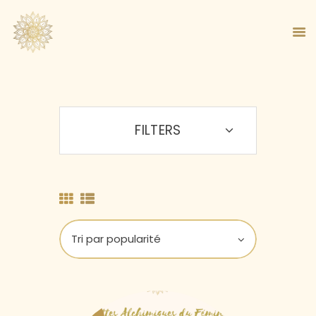
FILTERS
ACCUEIL
À PROPOS
MA MÉTHODE
BOUTIQUE
BLOG
PANIER