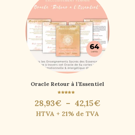
Oracle Retour à l’Essentiel
Note
28
,
93
€
–
42
,
15
€
4.90
sur 5
HTVA + 21% de TVA