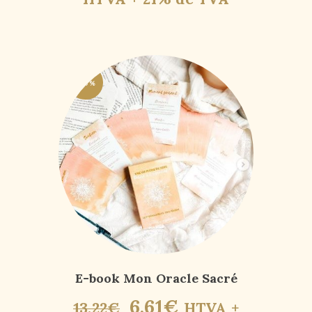
-50%
E-book Mon Oracle Sacré
6
,
61
€
13
,
22
€
HTVA +