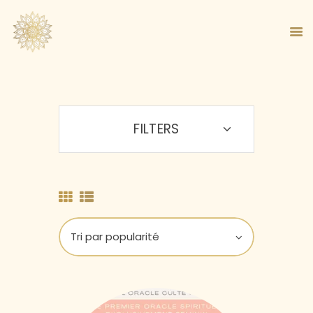
FILTERS
ACCUEIL
À PROPOS
MA MÉTHODE
BOUTIQUE
BLOG
PANIER