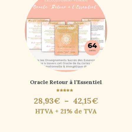
Oracle Retour à l’Essentiel
Note
28
,
93
€
–
42
,
15
€
4.90
sur 5
HTVA + 21% de TVA