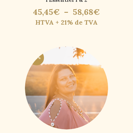
45
,
45
€
–
58
,
68
€
HTVA + 21% de TVA
-50%