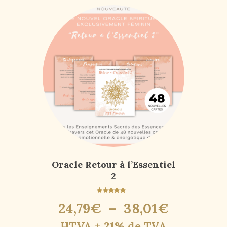
Oracle Retour à l’Essentiel
2
Note
24
,
79
€
–
38
,
01
€
5.00
sur 5
HTVA + 21% de TVA