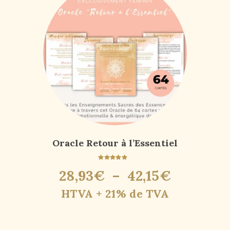
Oracle Retour à l’Essentiel
Note
28
,
93
€
–
42
,
15
€
4.90
sur 5
HTVA + 21% de TVA