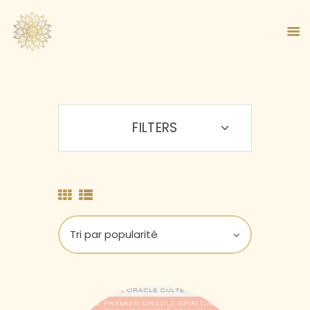
FILTERS
ACCUEIL
À PROPOS
MA MÉTHODE
BOUTIQUE
BLOG
PANIER