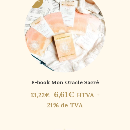
-50%
E-book Mon Oracle Sacré
6
,
61
€
13
,
22
€
HTVA +
21% de TVA