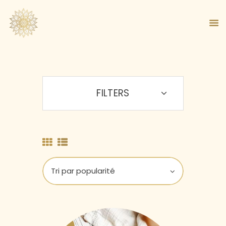
FILTERS
ACCUEIL
À PROPOS
MA MÉTHODE
BOUTIQUE
BLOG
PANIER