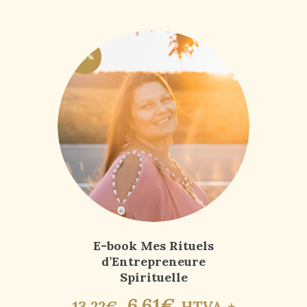
-50%
E-book Mes Rituels
d’Entrepreneure
Spirituelle
6
,
61
€
13
,
22
€
HTVA +