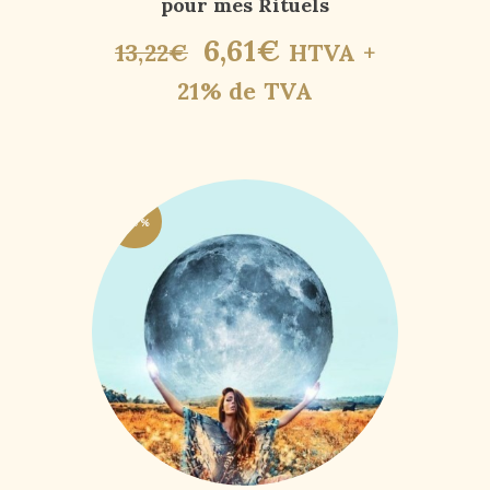
pour mes Rituels
6
,
61
€
13
,
22
€
HTVA +
21% de TVA
-50%