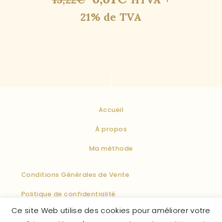
21% de TVA
Accueil
À propos
Ma méthode
Conditions Générales de Vente
Politique de confidentialité
Ce site Web utilise des cookies pour améliorer votre
Politique des cookies
Mentions légales
F.A.Q