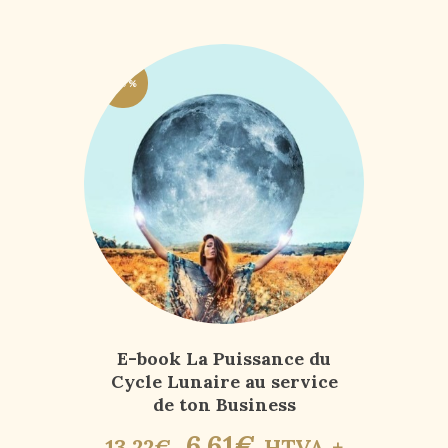
-50%
E-book La Puissance du
Cycle Lunaire au service
de ton Business
6
,
61
€
13
,
22
€
HTVA +