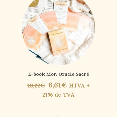
-50%
E-book Mon Oracle Sacré
6
,
61
€
13
,
22
€
HTVA +
21% de TVA