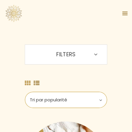
FILTERS
ACCUEIL
À PROPOS
MA MÉTHODE
BOUTIQUE
BLOG
PANIER