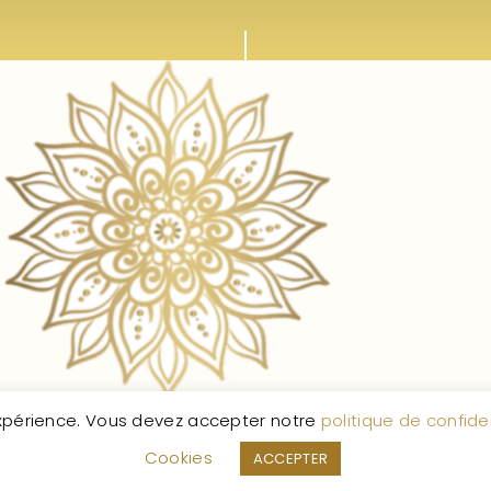
expérience. Vous devez accepter notre
politique de confiden
Politique de confidentialité
Politique des cookies
Mentions l
Cookies
ACCEPTER
ie Enchantée
© 2026 – Tous droits réservés.