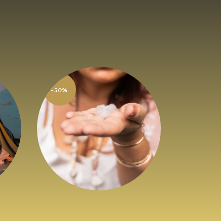
E-book Un Espace
-50%
Sacré pour mes
s
Rituels
6
,
61
€
13
,
22
€
HTVA + 21% de
TVA
TVA