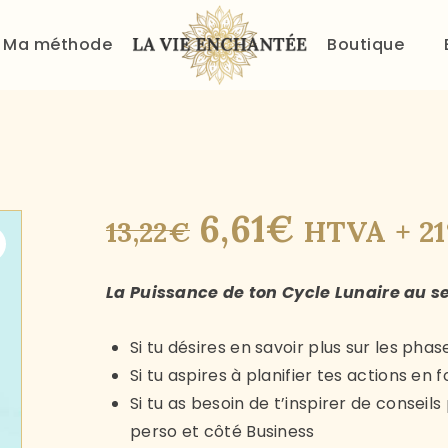
Ma méthode
Boutique
6
,
61
€
HTVA + 2
13
,
22
€
ACCUEIL
La Puissance de ton Cycle Lunaire au se
À PROPOS
MA MÉTHODE
Si tu désires en savoir plus sur les pha
Si tu aspires à planifier tes actions en 
BOUTIQUE
Si tu as besoin de t’inspirer de conseil
perso et côté Business