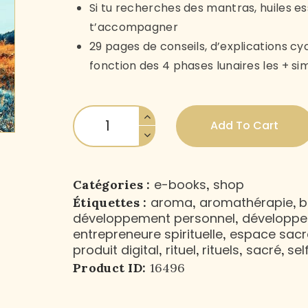
BLOG
Si tu recherches des mantras, huiles ess
t’accompagner
PANIER
29 pages de conseils, d’explications cy
fonction des 4 phases lunaires les + si
Add To Cart
e-books
shop
Catégories :
,
aroma
aromathérapie
b
Étiquettes :
,
,
développement personnel
développem
,
entrepreneure spirituelle
espace sacr
,
produit digital
rituel
rituels
sacré
sel
,
,
,
,
Product ID:
16496