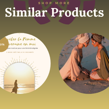
SHOP MORE
Similar Products
-book Révéler la
Mentorat pour
Femme
50%
Entrepreneure
ouveraine en moi
Spirituelles
| Éveil Féminin
528
,
93
€
HTVA + 21% de 
6
,
61
€
22
€
HTVA + 21% de
TVA