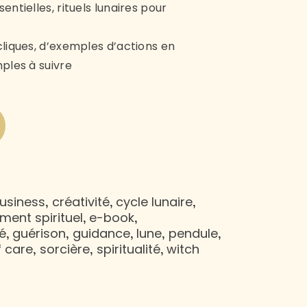
entielles, rituels lunaires pour
cliques, d’exemples d’actions en
mples à suivre
usiness
créativité
cycle lunaire
,
,
,
ent spirituel
e-book
,
,
é
guérison
guidance
lune
pendule
,
,
,
,
,
f care
sorcière
spiritualité
witch
,
,
,