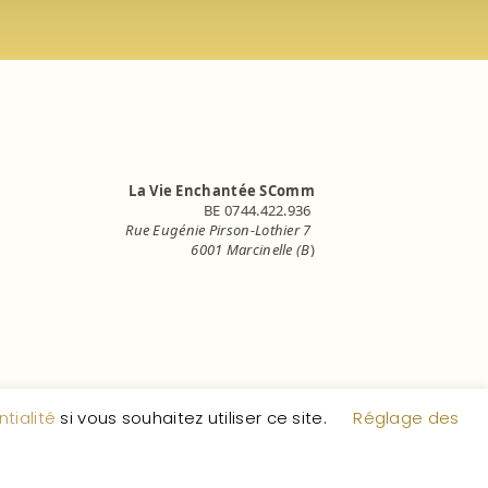
La Vie Enchantée SComm
BE 0744.422.936
Rue Eugénie Pirson-Lothier 7
6001 Marcinelle (B
)
info.lavieenchantee@gmail.com
tialité
si vous souhaitez utiliser ce site.
Réglage des
égales
F.A.Q