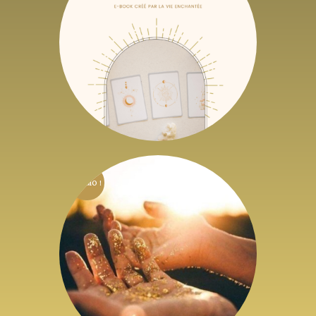
édition | Guide
pratique pour
concevoir ton Oracle
unique
6
,
61
€
19
,
83
€
HTVA + 21% de TVA
PROMO !
Protocoles de Soins
énergétiques
19
,
83
€
–
89
,
25
€
HTVA + 21% de
TVA