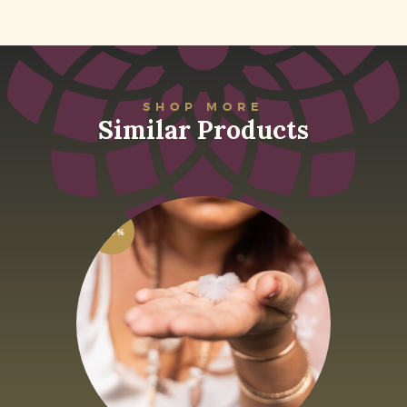
SHOP MORE
Similar Products
-50%
E-book Un Espace
Sacré pour mes
Rituels
6
,
61
€
13
,
22
€
HTVA + 21% de TVA