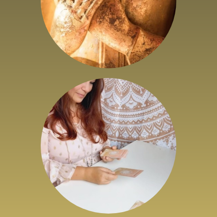
Cercle de Femmes
« Mon Oracle Sacré »
24
,
79
€
HTVA + 21% de TVA