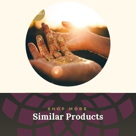
PROMO !
Protocoles de Soins
énergétiques
19
,
83
€
–
89
,
25
€
HTVA + 21% de
TVA
SHOP MORE
Similar Products