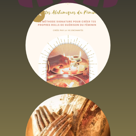
-50%
Recettes Alchimiques
6
,
62
€
13
,
23
€
HTVA + 21% de TVA
Duo Oracles Retour à
l’Essentiel 1 & 2
45
,
45
€
–
58
,
68
€
HTVA + 21% de
TVA