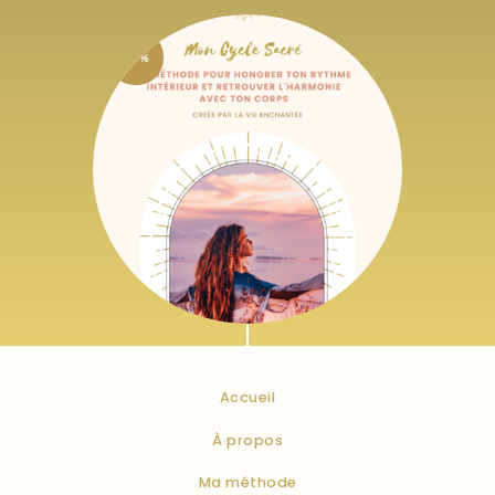
-67%
E-book + MasterClass
Mon Cycle Sacré |
Voyage au coeur du
Cycle féminin
6
,
61
€
19
,
87
€
HTVA + 21% de TVA
Accueil
À propos
Ma méthode