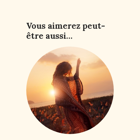
Vous aimerez peut-
être aussi…
My Success Story –
Ton Accompagnement
Business Spirituel
Signature
991
,
74
€
HTVA + 21% de TVA