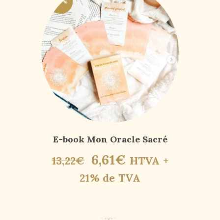
-50%
E-book Mon Oracle Sacré
6
,
61
€
13
,
22
€
HTVA +
21% de TVA