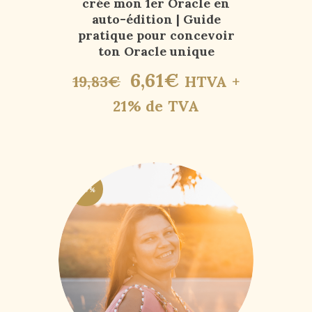
crée mon 1er Oracle en
auto-édition | Guide
pratique pour concevoir
ton Oracle unique
6
,
61
€
19
,
83
€
HTVA +
21% de TVA
-50%