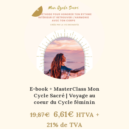
-67%
E-book + MasterClass Mon
Cycle Sacré | Voyage au
coeur du Cycle féminin
6
,
61
€
19
,
87
€
HTVA +
21% de TVA