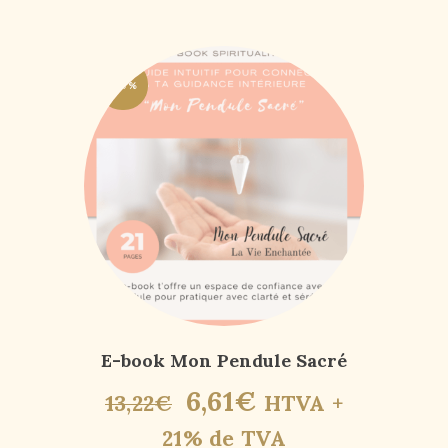
-50%
E-book Mon Pendule Sacré
6
,
61
€
13
,
22
€
HTVA +
21% de TVA