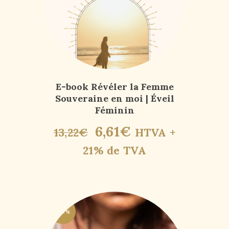
E-book Révéler la Femme
Souveraine en moi | Éveil
Féminin
6
,
61
€
13
,
22
€
HTVA +
21% de TVA
-50%