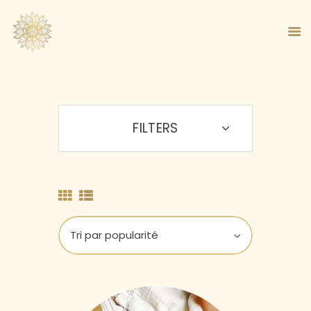
FILTERS
ACCUEIL
À PROPOS
MA MÉTHODE
BOUTIQUE
BLOG
PANIER