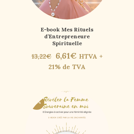
E-book Mes Rituels
d’Entrepreneure
Spirituelle
6
,
61
€
13
,
22
€
HTVA +
21% de TVA
-50%