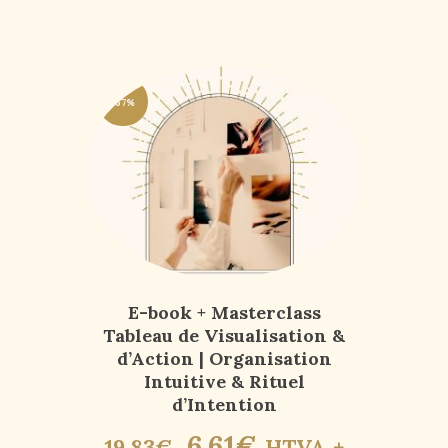
-67%
E-book + Masterclass
Tableau de Visualisation &
d’Action | Organisation
Intuitive & Rituel
d’Intention
6
,
61
€
19
,
83
€
HTVA +