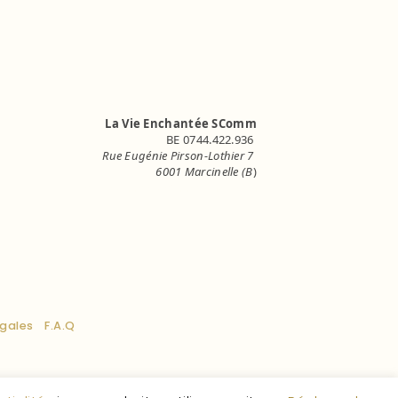
La Vie Enchantée SComm
BE 0744.422.936
Rue Eugénie Pirson-Lothier 7
6001 Marcinelle (B
)
info.lavieenchantee@gmail.com
égales
F.A.Q