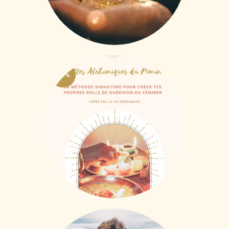
-50%
Recettes Alchimiques
6
,
62
€
13
,
23
€
HTVA + 21% de TVA