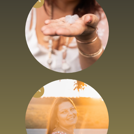
-50%
E-book Un Espace
Sacré pour mes
Rituels
6
,
61
€
13
,
22
€
HTVA + 21% de TVA
-50%
E-book Mes Rituels
d’Entrepreneure
Spirituelle
6
,
61
€
13
,
22
€
HTVA + 21% de TVA