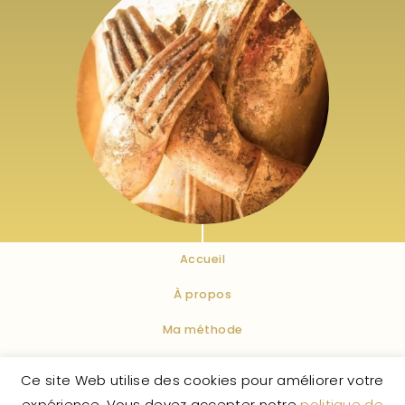
Duo Oracles Retour à
l’Essentiel 1 & 2
45
,
45
€
–
58
,
68
€
HTVA + 21% de
TVA
Accueil
À propos
Ma méthode
Conditions Générales de Vente
Ce site Web utilise des cookies pour améliorer votre
expérience. Vous devez accepter notre
politique de