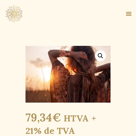
ACCUEIL
À PROPOS
MA MÉTHODE
BOUTIQUE
BLOG
PANIER
79
,
34
€
HTVA +
21% de TVA