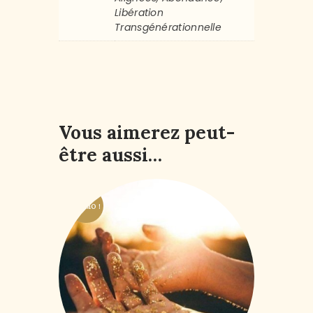
Libération
Transgénérationnelle
Vous aimerez peut-
être aussi…
PROMO !
Protocoles de Soins
énergétiques
19
,
83
€
–
89
,
25
€
HTVA + 21% de
TVA